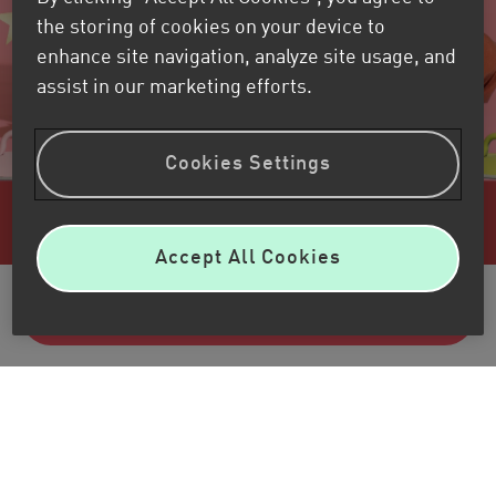
the storing of cookies on your device to
enhance site navigation, analyze site usage, and
assist in our marketing efforts.
Cookies Settings
Fun Day
Accept All Cookies
Wiek od 3 do 10 lat
Zarezerwuj miejsce
Christmas Fun Day to poranek pełen
ekskluzywnych aktywności Kids&Us, w
których nauka angielskiego łączy się z
zabawą.