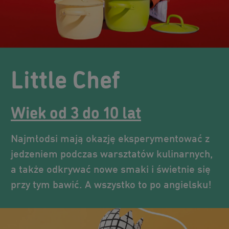
Little Chef
Wiek od 3 do 10 lat
Najmłodsi mają okazję eksperymentować z
jedzeniem podczas warsztatów kulinarnych,
a także odkrywać nowe smaki i świetnie się
przy tym bawić. A wszystko to po angielsku!