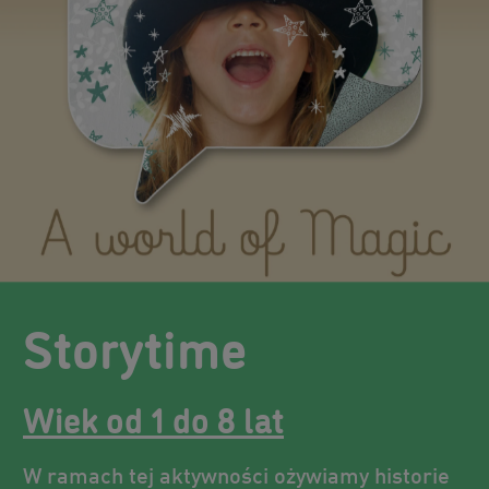
Storytime
Wiek od 1 do 8 lat
W ramach tej aktywności ożywiamy historie