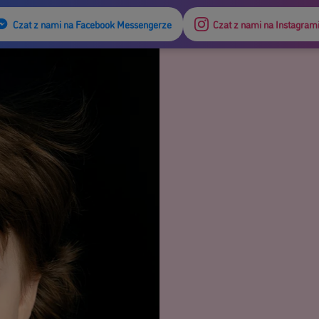
Czat z nami na Facebook Messengerze
Czat z nami na Instagram