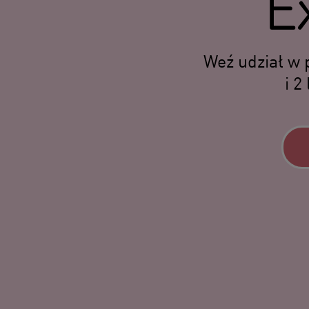
E
Weź udział w p
i 2